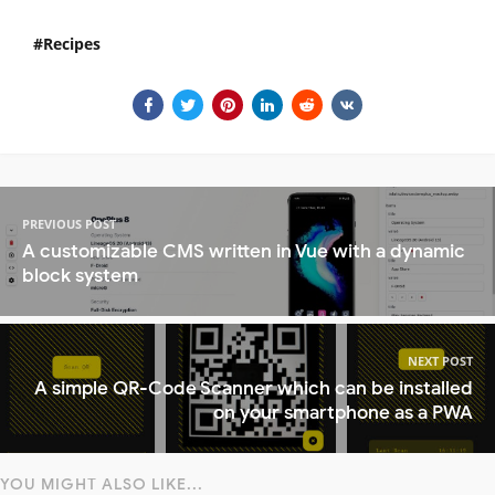
Recipes
PREVIOUS POST
A customizable CMS written in Vue with a dynamic
block system
NEXT POST
A simple QR-Code Scanner which can be installed
on your smartphone as a PWA
YOU MIGHT ALSO LIKE...