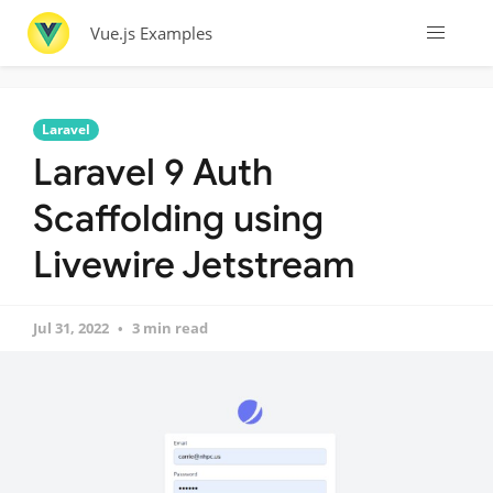
Vue.js Examples
Laravel
Laravel 9 Auth
Scaffolding using
Livewire Jetstream
Jul 31, 2022
3 min read