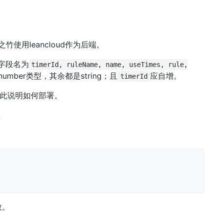
之竹使用leancloud作为后端。
字段名为
timerId, ruleName, name, useTimes, rule,
umber类型，其余都是string；且
应自增。
timerId
此说明如何部署。
哦
数。