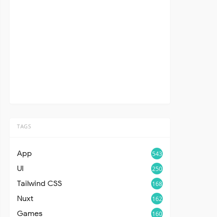
TAGS
App
543
UI
250
Tailwind CSS
168
Nuxt
162
Games
160