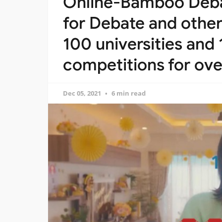
Online-Bamboo Deba
for Debate and othe
100 universities an
competitions for over
Dec 05, 2021
6 min read