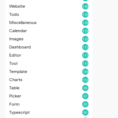
Website
140
Todo
139
Miscellaneous
136
Calendar
133
Images
132
Dashboard
115
Editor
111
Tool
110
Template
109
Charts
103
Table
98
Picker
97
Form
95
Typescript
90