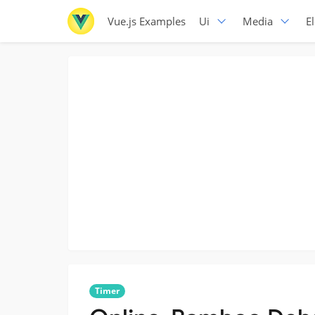
Vue.js Examples
Ui
Media
E
Timer