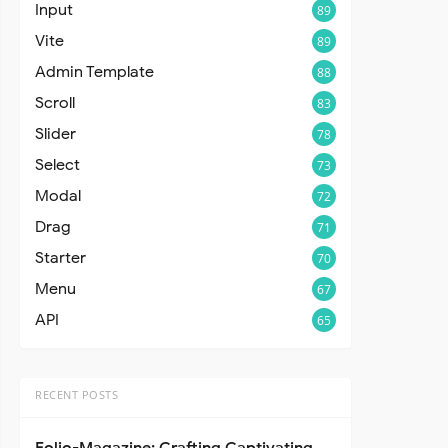
Input
89
Vite
89
Admin Template
88
Scroll
83
Slider
78
Select
73
Modal
72
Drag
71
Starter
70
Menu
67
API
65
RECENT POSTS