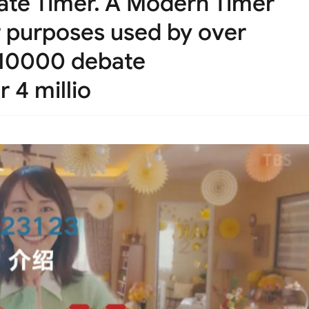
te Timer. A Modern Timer
r purposes used by over
d 10000 debate
 4 millio