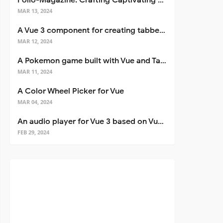
Folio-Magazine: Crafting Captivating Portfolios with Nuxt 3
MAR 13, 2024
A Vue 3 component for creating tabbed interfaces easily
MAR 12, 2024
A Pokemon game built with Vue and Tailwind CSS
MAR 11, 2024
A Color Wheel Picker for Vue
MAR 04, 2024
An audio player for Vue 3 based on Vuetify 3
FEB 29, 2024